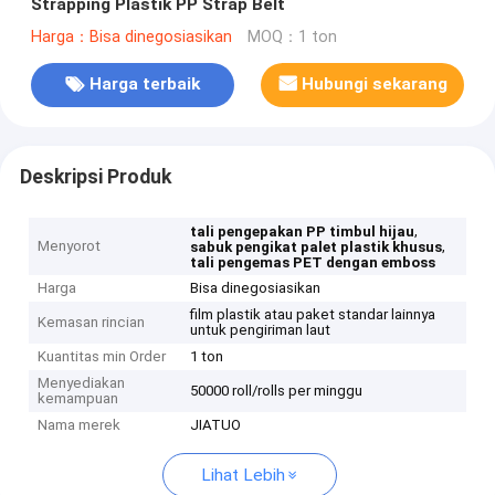
Strapping Plastik PP Strap Belt
Harga：Bisa dinegosiasikan
MOQ：1 ton
Harga terbaik
Hubungi sekarang
Deskripsi Produk
,
tali pengepakan PP timbul hijau
Menyorot
,
sabuk pengikat palet plastik khusus
tali pengemas PET dengan emboss
Harga
Bisa dinegosiasikan
film plastik atau paket standar lainnya
Kemasan rincian
untuk pengiriman laut
Kuantitas min Order
1 ton
Menyediakan
50000 roll/rolls per minggu
kemampuan
Nama merek
JIATUO
Lihat Lebih