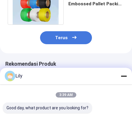
Embossed Pallet Packing
Strapping Plastik PP
Strap Belt
Terus
Rekomendasi Produk
Lily
3:39 AM
Good day, what product are you looking for?
Perban PET plastik
High speed PET
Peraturan PET 
baja sabuk PET hijau
strapping 16mm
pengemasan k
otomatis untuk
Green PET
Custom Otoma