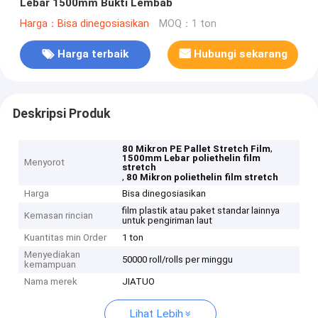
Lebar 1500mm Bukti Lembab
Harga：Bisa dinegosiasikan
MOQ：1 ton
Harga terbaik
Hubungi sekarang
Deskripsi Produk
,
80 Mikron PE Pallet Stretch Film
1500mm Lebar poliethelin film
Menyorot
stretch
,
80 Mikron poliethelin film stretch
Harga
Bisa dinegosiasikan
film plastik atau paket standar lainnya
Kemasan rincian
untuk pengiriman laut
Kuantitas min Order
1 ton
Menyediakan
50000 roll/rolls per minggu
kemampuan
Nama merek
JIATUO
Lihat Lebih