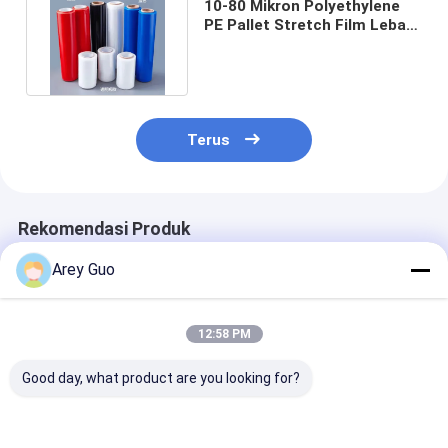
10-80 Mikron Polyethylene
PE Pallet Stretch Film Lebar
1500mm Bukti Lembab
Terus
Rekomendasi Produk
Arey Guo
12:58 PM
Good day, what product are you looking for?
Perban PET plastik
High speed PET
Peraturan PET 
baja sabuk PET hijau
strapping 16mm
pengemasan k