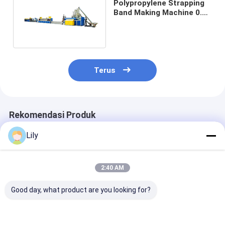
Polypropylene Strapping
Band Making Machine 0.4-
1.2mm PP Strap Produksi
Line
Terus
Rekomendasi Produk
Lily
2:40 AM
Good day, what product are you looking for?
5-19mm Industri PP
Lini Produksi Tali PP
Lini Produksi
Band Produksi Line
5-19mm yang Dapat
Strapping Ban