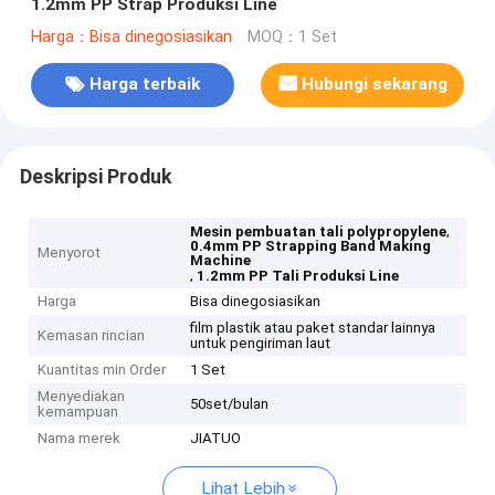
1.2mm PP Strap Produksi Line
Harga：Bisa dinegosiasikan
MOQ：1 Set
Harga terbaik
Hubungi sekarang
Deskripsi Produk
,
Mesin pembuatan tali polypropylene
0.4mm PP Strapping Band Making
Menyorot
Machine
,
1.2mm PP Tali Produksi Line
Harga
Bisa dinegosiasikan
film plastik atau paket standar lainnya
Kemasan rincian
untuk pengiriman laut
Kuantitas min Order
1 Set
Menyediakan
50set/bulan
kemampuan
Nama merek
JIATUO
Lihat Lebih