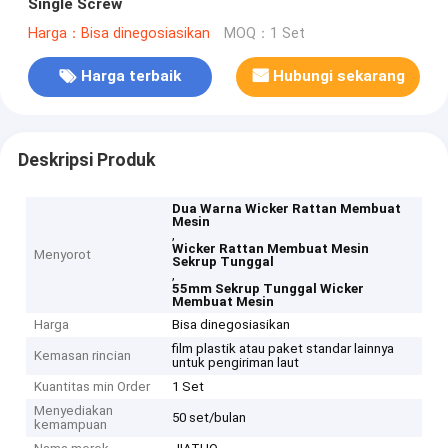
Single Screw
Harga：Bisa dinegosiasikan
MOQ：1 Set
Harga terbaik
Hubungi sekarang
Deskripsi Produk
Dua Warna Wicker Rattan Membuat
Mesin
,
Wicker Rattan Membuat Mesin
Menyorot
Sekrup Tunggal
,
55mm Sekrup Tunggal Wicker
Membuat Mesin
Harga
Bisa dinegosiasikan
film plastik atau paket standar lainnya
Kemasan rincian
untuk pengiriman laut
Kuantitas min Order
1 Set
Menyediakan
50 set/bulan
kemampuan