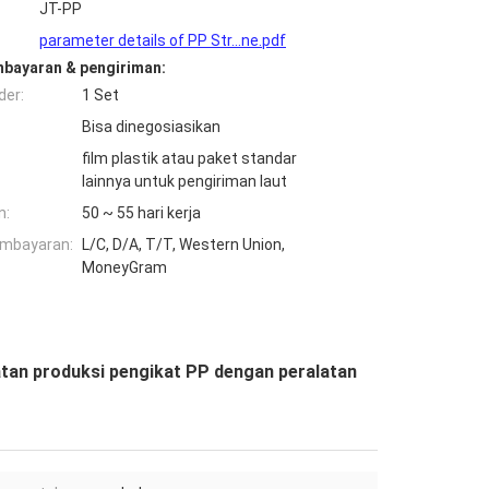
JT-PP
parameter details of PP Str...ne.pdf
mbayaran & pengiriman:
der:
1 Set
Bisa dinegosiasikan
film plastik atau paket standar
lainnya untuk pengiriman laut
n:
50 ~ 55 hari kerja
embayaran:
L/C, D/A, T/T, Western Union,
MoneyGram
tan produksi pengikat PP dengan peralatan