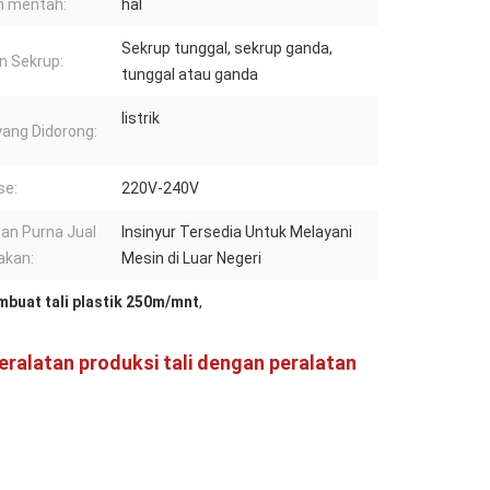
n mentah:
hal
Sekrup tunggal, sekrup ganda,
n Sekrup:
tunggal atau ganda
listrik
yang Didorong:
se:
220V-240V
an Purna Jual
Insinyur Tersedia Untuk Melayani
akan:
Mesin di Luar Negeri
buat tali plastik 250m/mnt
,
ralatan produksi tali dengan peralatan