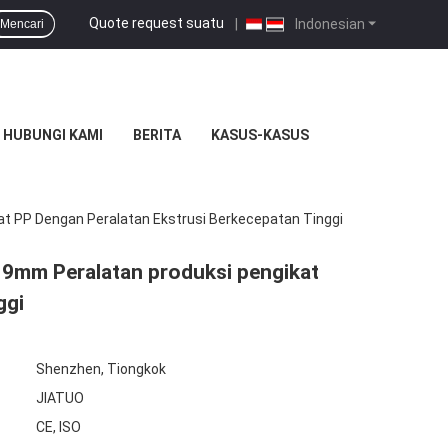
Quote request suatu
|
Indonesian
Mencari
HUBUNGI KAMI
BERITA
KASUS-KASUS
t PP Dengan Peralatan Ekstrusi Berkecepatan Tinggi
19mm Peralatan produksi pengikat
ggi
Shenzhen, Tiongkok
JIATUO
CE, ISO