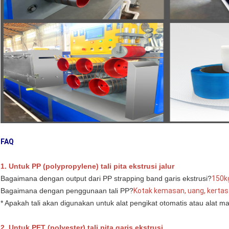
FAQ
1. Untuk PP (polypropylene) tali pita ekstrusi jalur
Bagaimana dengan output dari PP strapping band garis ekstrusi?
150k
Bagaimana dengan penggunaan tali PP?
Kotak kemasan, uang, kertas
* Apakah tali akan digunakan untuk alat pengikat otomatis atau alat m
2. Untuk PET (polyester) tali pita garis ekstrusi