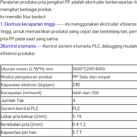
Peralatan produksi pita pengikat PP adalah ekstruder berkecepatan t
mengikat berbagai produk.
Ini memiliki fitur berikut:
1. Ekstrusi kecepatan tinggi-------
Ini menggunakan ekstruder efisiensi 
tinggi, untuk memastikan produksi yang cepat dan berkelanjutan, pe
pita PP pada saat yang sama.
2Kontrol otomatis ----
Kontrol sistem otomatis PLC, debugging mudah
efisiensi produksi.
Ukuran mesin (L*W*H) mm
3600*1200*4000
Modus pengaturan produk
PP Satu dari empat
Kapasitas ekstrusi ((kg/jam)
240
Kecepatan (m/menit)
lebih dari 250
Jumlah Tali
4
Sistem kontrol PLC
PLC
Lebar pita keluar ((mm)
5-19
Ketebalan pita ((mm)
0.4-1.2
Kapasitas per hari
5.7 T