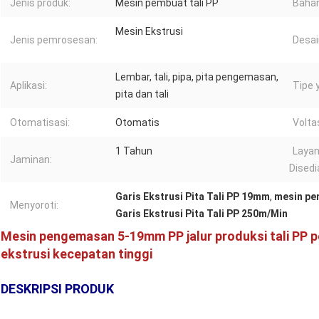
Jenis produk:
Mesin pembuat tali PP
Baha
Mesin Ekstrusi
Jenis pemrosesan:
Desai
Lembar, tali, pipa, pita pengemasan,
Aplikasi:
Tipe 
pita dan tali
Otomatisasi:
Otomatis
Volta
1 Tahun
Layan
Jaminan:
Disedi
Garis Ekstrusi Pita Tali PP 19mm
,
mesin pem
Menyoroti:
Garis Ekstrusi Pita Tali PP 250m/Min
Mesin pengemasan 5-19mm PP jalur produksi tali PP pe
ekstrusi kecepatan tinggi
DESKRIPSI PRODUK