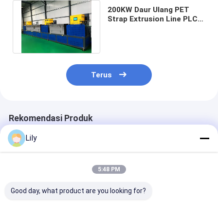
200KW Daur Ulang PET
Strap Extrusion Line PLC
Control Strapping Band
Extruder
Terus
Rekomendasi Produk
Lily
5:48 PM
Good day, what product are you looking for?
Mesin Pembuat Tali
PET Strap Packing
Jalur Produksi