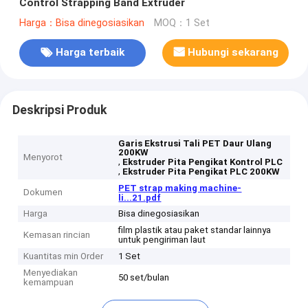
Control Strapping Band Extruder
Harga：Bisa dinegosiasikan
MOQ：1 Set
Harga terbaik
Hubungi sekarang
Deskripsi Produk
Garis Ekstrusi Tali PET Daur Ulang
200KW
Menyorot
,
Ekstruder Pita Pengikat Kontrol PLC
,
Ekstruder Pita Pengikat PLC 200KW
PET strap making machine-
Dokumen
li...21.pdf
Harga
Bisa dinegosiasikan
film plastik atau paket standar lainnya
Kemasan rincian
untuk pengiriman laut
Kuantitas min Order
1 Set
Menyediakan
50 set/bulan
kemampuan