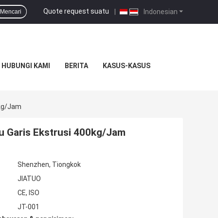
Quote request suatu
|
Indonesian
Mencari
HUBUNGI KAMI
BERITA
KASUS-KASUS
0kg/Jam
u Garis Ekstrusi 400kg/Jam
Shenzhen, Tiongkok
JIATUO
CE, ISO
JT-001