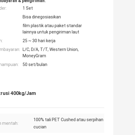
mbayaran & pengiriman:
der:
1 Set
Bisa dinegosiasikan
film plastik atau paket standar
lainnya untuk pengiriman laut
n:
25 ~ 30 hari kerja
embayaran:
L/C, D/A, T/T, Western Union,
MoneyGram
mampuan:
50 set/bulan
trusi 400kg/Jam
100% tali PET Cushed atau serpihan
n mentah:
cucian