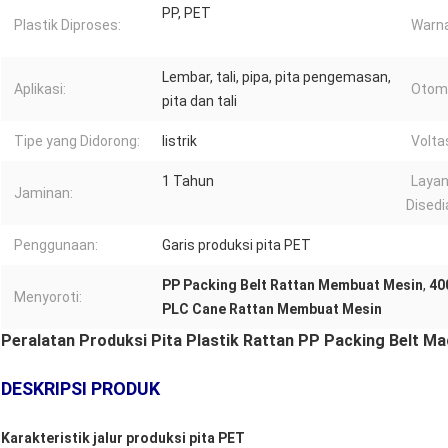
PP, PET
Plastik Diproses:
Warna
Lembar, tali, pipa, pita pengemasan,
Aplikasi:
Otoma
pita dan tali
Tipe yang Didorong:
listrik
Volta
1 Tahun
Layan
Jaminan:
Disedi
Penggunaan:
Garis produksi pita PET
PP Packing Belt Rattan Membuat Mesin
,
40
Menyoroti:
PLC Cane Rattan Membuat Mesin
Peralatan Produksi Pita Plastik Rattan PP Packing Belt Ma
DESKRIPSI PRODUK
Karakteristik jalur produksi pita PET