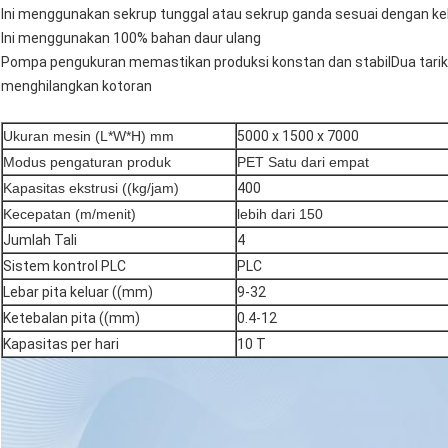
Ini menggunakan sekrup tunggal atau sekrup ganda sesuai dengan k
Ini menggunakan 100% bahan daur ulang
Pompa pengukuran memastikan produksi konstan dan stabilDua tarik e
menghilangkan kotoran
Ukuran mesin (L*W*H) mm
5000 x 1500 x 7000
Modus pengaturan produk
PET Satu dari empat
Kapasitas ekstrusi ((kg/jam)
400
Kecepatan (m/menit)
lebih dari 150
Jumlah Tali
4
Sistem kontrol PLC
PLC
Lebar pita keluar ((mm)
9-32
Ketebalan pita ((mm)
0.4-12
Kapasitas per hari
10 T