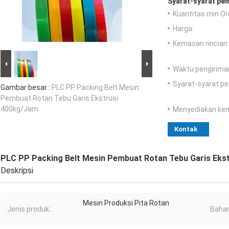
Syarat-syarat pe
Kuantitas min Or
Harga:
Kemasan rincian:
Waktu pengirima
Syarat-syarat p
Gambar besar :
PLC PP Packing Belt Mesin
Pembuat Rotan Tebu Garis Ekstrusi
400kg/Jam
Menyediakan ke
Kontak
PLC PP Packing Belt Mesin Pembuat Rotan Tebu Garis Eks
Deskripsi
Mesin Produksi Pita Rotan
Jenis produk:
Baha