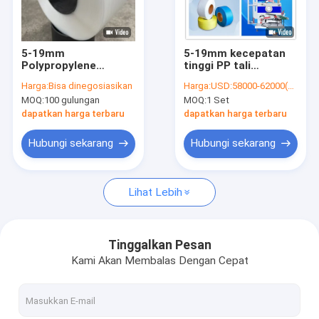
Tentang Kami
Tur Pabrik
5-19mm
5-19mm kecepatan
Polypropylene
tinggi PP tali
Kontrol Kualitas
Strapping
produksi garis PP tali
Harga:
Bisa dinegosiasikan
Harga:
USD:58000-62000(Negotiable)
Penggunaan Pada
peralatan PP tali
MOQ:
100 gulungan
MOQ:
1 Set
Handheld Strapping
mesin PP dalam
Hubungi Kami
Tool Pneumatic Pet
sistem sirkulasi
dapatkan harga terbaru
dapatkan harga terbaru
PP Strapping
pendingin yang unik
Machine
Berita
Hubungi sekarang
Hubungi sekarang
Kasus-kasus
Lihat Lebih
Mesin pembuat tali PP
Tinggalkan Pesan
Kami Akan Membalas Dengan Cepat
Mesin Pembuat Tali PET
Garis Ekstrusi Pita Tali PP