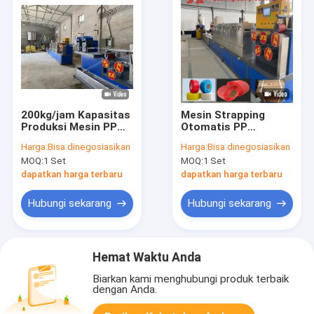
200kg/jam Kapasitas
Mesin Strapping
Produksi Mesin PP
Otomatis PP
Strapping dengan
Strapping Machine
Harga:
Bisa dinegosiasikan
Harga:
Bisa dinegosiasikan
Ketebalan 0,4-1,2mm
Mesin Plastik PP
MOQ:
1 Set
MOQ:
1 Set
Strapping Tape
Extruder Untuk
dapatkan harga terbaru
dapatkan harga terbaru
Kontrol PLC
Hubungi sekarang
Hubungi sekarang
Hemat Waktu Anda
Biarkan kami menghubungi produk terbaik
dengan Anda.