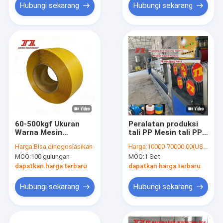
Hubungi sekarang
Hubungi sekarang
60-500kgf Ukuran
Peralatan produksi
Warna Mesin
tali PP Mesin tali PP
Strapping PP
ulir tunggal Mesin
Harga:
Bisa dinegosiasikan
Harga:
10000-70000.00(USD)
Disesuaikan Pp
strapping otomatis
MOQ:
100 gulungan
MOQ:
1 Set
Strapping Roll Untuk
Pengemasan
dapatkan harga terbaru
dapatkan harga terbaru
Otomatis
Hubungi sekarang
Hubungi sekarang