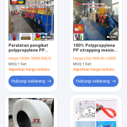
Peralatan pengikat
100% Polypropylene
polypropylene PP
PP strapping mesin
100% Mesin pengikat
PP strapping
Harga:
10000-70000.00(USD)
Harga:
USD1000.00-12500.00
PP Mesin pengikat PP
produksi jalur dengan
MOQ:
1 Set
MOQ:
1 Set
berkecepatan tinggi
sistem kontrol PLC
Lini produksi
dapatkan harga terbaru
dapatkan harga terbaru
pengikat PP Sistem
kontrol PLC
Hubungi sekarang
Hubungi sekarang
Rumah
Produk
Pertunjukan VR