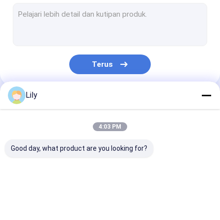
Garis ekstrusi tali hewan peliharaan
Mesin Strapping Band Winding
Mesin Pengemasan Otomatis
Terus
Tali Kemasan PET
Sabuk Pengepakan PP
Lily
Kategori Kami
Mesin pembuatan sabuk pengemasan
4:03 PM
Mesin cetak pita kemasan
Good day, what product are you looking for?
Mesin Emboss Film Plastik
Mesin Uji Tarik
Mesin pembuat tali
Mesin Pembuat Tali
Garis Ekstrusi
Pengganti Layar Ekstrusi Plastik
PP
PET
Tali PP