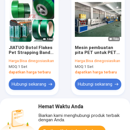
JIATUO Botol Flakes
Mesin pembuatan
Pet Strapping Band
pita PET untuk PET
Mesin 300KW
botol serpihan 100%
Harga:
Bisa dinegosiasikan
Harga:
Bisa dinegosiasikan
Strapping Roll
bahan daur ulang
MOQ:
1 Set
MOQ:
1 Set
Manufaktur
dapatkan harga terbaru
dapatkan harga terbaru
Hubungi sekarang
Hubungi sekarang
Hemat Waktu Anda
Biarkan kami menghubungi produk terbaik
dengan Anda.