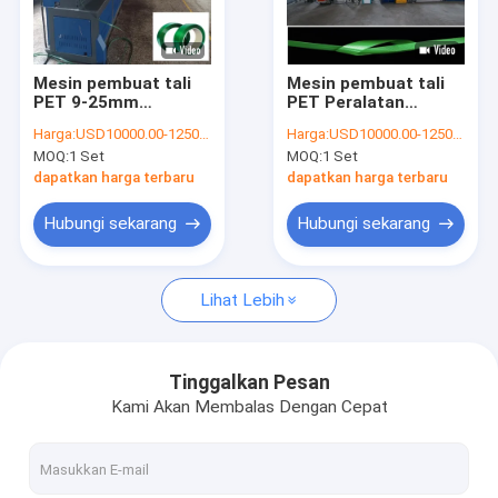
Tentang Kami
Tur Pabrik
Mesin pembuat tali
Mesin pembuat tali
PET 9-25mm
PET Peralatan
Kontrol Kualitas
Peralatan sabuk baja
produksi strapping
Harga:
USD10000.00-125000.00
Harga:
USD10000.00-125000.00
plastik PET untuk
PET dengan output
MOQ:
1 Set
MOQ:
1 Set
kekuatan tarik tinggi
ekstrusi 200-
Hubungi Kami
600KG/Jam
dapatkan harga terbaru
dapatkan harga terbaru
Berita
Hubungi sekarang
Hubungi sekarang
Kasus-kasus
Lihat Lebih
Mesin pembuat tali PP
Tinggalkan Pesan
Kami Akan Membalas Dengan Cepat
Mesin Pembuat Tali PET
Garis Ekstrusi Pita Tali PP