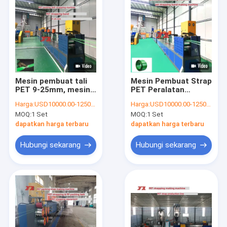
Mesin pembuat tali
Mesin Pembuat Strap
PET 9-25mm, mesin
PET Peralatan
strapping PET
Pengikat Plastik PET
Harga:
USD10000.00-125000.00
Harga:
USD10000.00-125000.00
dengan serpihan
Otomatis dengan
MOQ:
1 Set
MOQ:
1 Set
botol PET 100%
Kemampuan
Peregangan
dapatkan harga terbaru
dapatkan harga terbaru
Berkecepatan Tinggi
Hubungi sekarang
Hubungi sekarang
Rumah
Produk
Pertunjukan VR