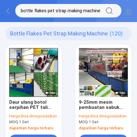
Bottle Flakes Pet Strap Making Machine
(120)
Daur ulang botol
9-25mm mesin
serpihan PET tali
pembuatan sabuk
pembuatan mesin
PET 100% botol PET
Harga:
Bisa dinegosiasikan
Harga:
Bisa dinegosiasikan
200KW tali
bahan serpihan PET
MOQ:
1 Set
MOQ:
1 Set
pembuatan pita
Mesin pembuatan tali
dapatkan harga terbaru
dapatkan harga terbaru