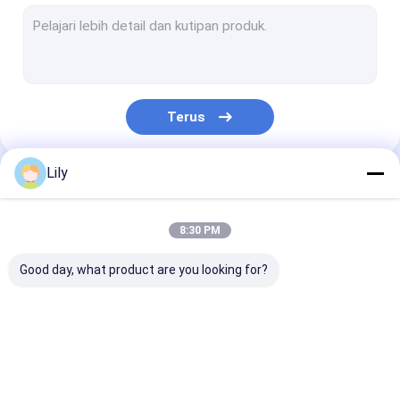
Garis ekstrusi tali hewan peliharaan
Mesin Strapping Band Winding
Mesin Pengemasan Otomatis
Terus
Tali Kemasan PET
Sabuk Pengepakan PP
Lily
Kategori Kami
Mesin pembuatan sabuk pengemasan
8:30 PM
Mesin cetak pita kemasan
Good day, what product are you looking for?
Mesin Emboss Film Plastik
Mesin Uji Tarik
Mesin pembuat tali
Mesin Pembuat Tali
Garis Ekstrusi
Pengganti Layar Ekstrusi Plastik
PP
PET
Tali PP