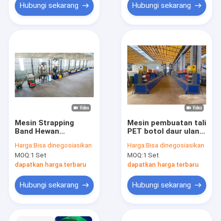
Hubungi sekarang
Hubungi sekarang
Mesin Strapping
Mesin pembuatan tali
Band Hewan
PET botol daur ulang
Peliharaan Serpihan
200KW Strapping
Harga:
Bisa dinegosiasikan
Harga:
Bisa dinegosiasikan
Botol Pembuatan
Band Membuat tali
MOQ:
1 Set
MOQ:
1 Set
Strapping Band Lebar
PET kekuatan tinggi
12mm
sepenuhnya
dapatkan harga terbaru
dapatkan harga terbaru
otomatis
Hubungi sekarang
Hubungi sekarang