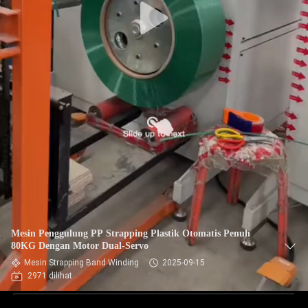
Mesin Penggulung PP Strapping Plastik Otomatis Penuh
80KG Dengan Motor Dual-Servo
Mesin Strapping Band Winding
2025-09-15
2971 dilihat