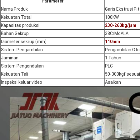
Parameter
Nama Produk
Garis Ekstrusi Pit
Kekuatan Total
100KW
Kapasitas produksi
230-260kg/jam
Bahan Sekrup
38CrMoALA
Diameter sekrup (mm)
110mm
Sistem Pengambilan
Pengambilan Oto
Jaminan
1 Tahun
Sistem Pengendalian
PLC
Kekuatan Tali
50-300kgf sesuai 
Inspeksi keluar video
Asalkan