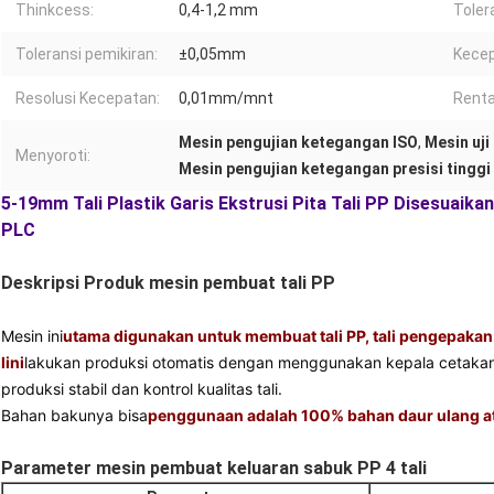
Thinkcess:
0,4-1,2 mm
Tolera
Toleransi pemikiran:
±0,05mm
Kecep
Resolusi Kecepatan:
0,01mm/mnt
Renta
Mesin pengujian ketegangan ISO
,
Mesin uj
Menyoroti:
Mesin pengujian ketegangan presisi tinggi
5-19mm Tali Plastik Garis Ekstrusi Pita Tali PP Disesuai
PLC
Deskripsi Produk mesin pembuat tali PP
Mesin ini
utama digunakan untuk membuat tali PP, tali pengepakan
lini
lakukan produksi otomatis dengan menggunakan kepala cetaka
produksi stabil dan kontrol kualitas tali.
Bahan bakunya bisa
penggunaan adalah 100% bahan daur ulang at
Parameter mesin pembuat keluaran sabuk PP 4 tali