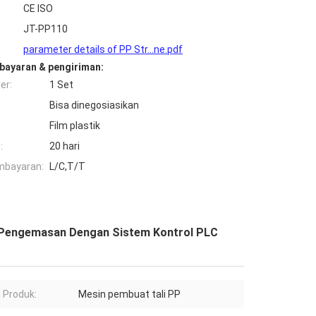
CE ISO
JT-PP110
parameter details of PP Str...ne.pdf
bayaran & pengiriman:
er:
1 Set
Bisa dinegosiasikan
Film plastik
:
20 hari
mbayaran:
L/C,T/T
k Pengemasan Dengan Sistem Kontrol PLC
 Produk:
Mesin pembuat tali PP