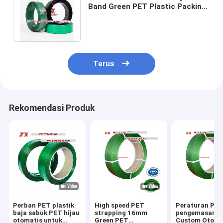
Band Green PET Plastic Packing
Belt Permukaan Woven yang
Diukir
Terus
Rekomendasi Produk
Perban PET plastik
High speed PET
Peraturan PET 
baja sabuk PET hijau
strapping 16mm
pengemasan k
otomatis untuk
Green PET
Custom Otoma