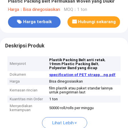
Plastic Packing Belt Permukaan Woven yang Diukir
Harga：Bisa dinegosiasikan
MOQ：1 ton
Harga terbaik
Hubungi sekarang
Deskripsi Produk
,
Plastik Packing Belt anti retak
Menyorot
,
19mm Plastic Packing Belt
Polyester Band yang dicap
Dokumen
specification of PET strapp...ng.pdf
Harga
Bisa dinegosiasikan
film plastik atau paket standar lainnya
Kemasan rincian
untuk pengiriman laut
Kuantitas min Order
1 ton
Menyediakan
50000 roll/rolls per minggu
kemampuan
Lihat Lebih