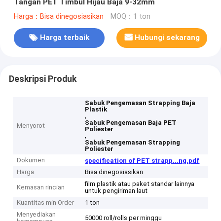
Tangan PET Timbul Hijau Baja 9-32mm
Harga：Bisa dinegosiasikan
MOQ：1 ton
Harga terbaik
Hubungi sekarang
Deskripsi Produk
Sabuk Pengemasan Strapping Baja
Plastik
,
Sabuk Pengemasan Baja PET
Menyorot
Poliester
,
Sabuk Pengemasan Strapping
Poliester
Dokumen
specification of PET strapp...ng.pdf
Harga
Bisa dinegosiasikan
film plastik atau paket standar lainnya
Kemasan rincian
untuk pengiriman laut
Kuantitas min Order
1 ton
Menyediakan
50000 roll/rolls per minggu