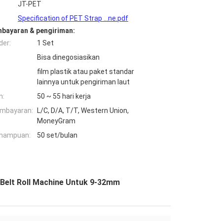
JT-PET
Specification of PET Strap ...ne.pdf
mbayaran & pengiriman:
der:
1 Set
Bisa dinegosiasikan
film plastik atau paket standar
lainnya untuk pengiriman laut
n:
50 ~ 55 hari kerja
embayaran:
L/C, D/A, T/T, Western Union,
MoneyGram
mampuan:
50 set/bulan
 Belt Roll Machine Untuk 9-32mm