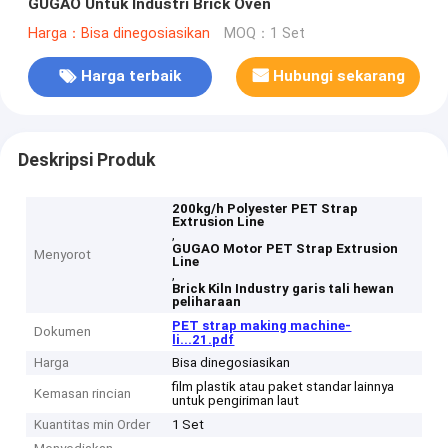
GUGAO Untuk Industri Brick Oven
Harga：Bisa dinegosiasikan
MOQ：1 Set
Harga terbaik
Hubungi sekarang
Deskripsi Produk
200kg/h Polyester PET Strap
Extrusion Line
,
GUGAO Motor PET Strap Extrusion
Menyorot
Line
,
Brick Kiln Industry garis tali hewan
peliharaan
PET strap making machine-
Dokumen
li...21.pdf
Harga
Bisa dinegosiasikan
film plastik atau paket standar lainnya
Kemasan rincian
untuk pengiriman laut
Kuantitas min Order
1 Set