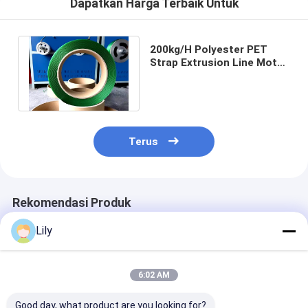
Dapatkan Harga Terbaik Untuk
200kg/H Polyester PET
Strap Extrusion Line Motor
GUGAO Untuk Industri Brick
Oven
Terus
Rekomendasi Produk
Lily
6:02 AM
Good day, what product are you looking for?