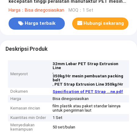
kecepatan tinggi peralatan manufaktur PET mesin
pengikat PET dengan mesin pembungkus
Harga：Bisa dinegosiasikan
MOQ：1 Set
sepenuhnya otomatis
Harga terbaik
Hubungi sekarang
Deskripsi Produk
32mm Lebar PET Strap Extrusion
Line
,
Menyorot
350kg/Hr mesin pembuatan packing
belt
,
PET Strap Extrusion Line 350kg/Hr
Dokumen
Specification of PET Strap ...ne.pdf
Harga
Bisa dinegosiasikan
film plastik atau paket standar lainnya
Kemasan rincian
untuk pengiriman laut
Kuantitas min Order
1 Set
Menyediakan
50 set/bulan
kemampuan