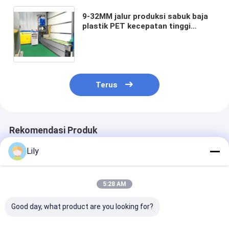
9-32MM jalur produksi sabuk baja
plastik PET kecepatan tinggi
peralatan manufaktur PET mesin
pengikat PET dengan mesin
pembungkus sepenuhnya
otomatis
Terus
Rekomendasi Produk
Lily
5:28 AM
Good day, what product are you looking for?