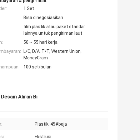
mbayaran & pengiriman:
der:
1 Set
Bisa dinegosiasikan
film plastik atau paket standar
lainnya untuk pengiriman laut
n:
50 ~ 55 hari kerja
embayaran:
L/C, D/A, T/T, Western Union,
MoneyGram
mampuan:
100 set/bulan
Desain Aliran Bi
:
Plastik, 45#baja
si:
Ekstrusi