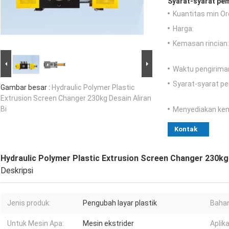
Syarat-syarat pe
Kuantitas min Or
Harga:
Kemasan rincian:
Waktu pengirima
Syarat-syarat p
Gambar besar :
Hydraulic Polymer Plastic
Extrusion Screen Changer 230kg Desain Aliran
Bi
Menyediakan ke
Kontak
Hydraulic Polymer Plastic Extrusion Screen Changer 230kg 
Deskripsi
Jenis produk:
Pengubah layar plastik
Bahan
Untuk Mesin Apa:
Mesin ekstrider
Aplika