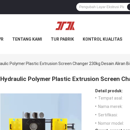
VR
TENTANG KAMI
TUR PABRIK
KONTROL KUALITAS
aulic Polymer Plastic Extrusion Screen Changer 230kg Desain Aliran Bi
Hydraulic Polymer Plastic Extrusion Screen Ch
Detail produk:
Tempat asal:
Nama merek:
Sertifikasi:
Nomor model: