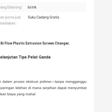
yang Didorong:
listrik
an purna jual
Suku Cadang Gratis
isediakan::
,
Bi Flow Plastic Extrusion Screen Changer
,
kelanjutan Tipe Pelat Ganda
an dalam proses ekstrusi polimer—tanpa mengganggu
penyaringan lelehan di mana serpihan dapat menyumbat
ukan biaya yang mahal.