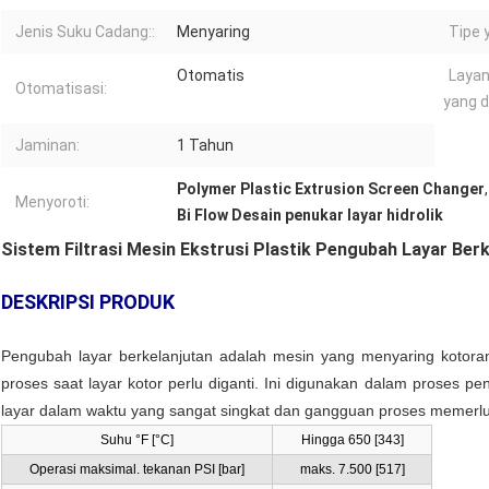
Jenis Suku Cadang::
Menyaring
Tipe 
Otomatis
Layan
Otomatisasi:
yang d
Jaminan:
1 Tahun
Polymer Plastic Extrusion Screen Changer
Menyoroti:
Bi Flow Desain penukar layar hidrolik
Sistem Filtrasi Mesin Ekstrusi Plastik Pengubah Layar Ber
DESKRIPSI PRODUK
Pengubah layar berkelanjutan adalah mesin yang menyaring kotor
proses saat layar kotor perlu diganti. Ini digunakan dalam proses 
layar dalam waktu yang sangat singkat dan gangguan proses memerl
Suhu °F [°C]
Hingga 650 [343]
Operasi maksimal. tekanan PSI [bar]
maks. 7.500 [517]