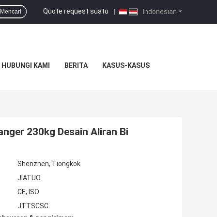
Quote request suatu
|
Indonesian
Mencari
HUBUNGI KAMI
BERITA
KASUS-KASUS
anger 230kg Desain Aliran Bi
Shenzhen, Tiongkok
JIATUO
CE, ISO
JTTSCSC