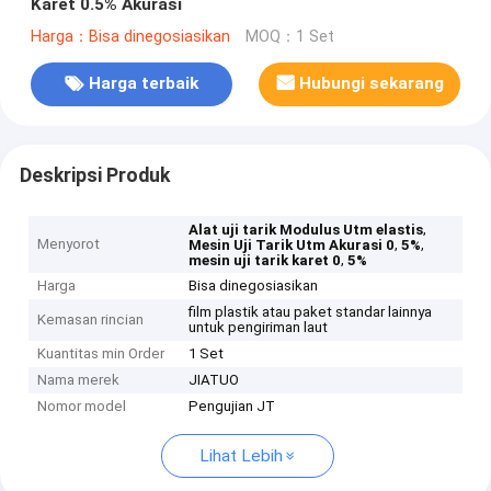
Karet 0.5% Akurasi
Harga：Bisa dinegosiasikan
MOQ：1 Set
Harga terbaik
Hubungi sekarang
Deskripsi Produk
,
Alat uji tarik Modulus Utm elastis
Menyorot
,
,
Mesin Uji Tarik Utm Akurasi 0
5%
,
mesin uji tarik karet 0
5%
Harga
Bisa dinegosiasikan
film plastik atau paket standar lainnya
Kemasan rincian
untuk pengiriman laut
Kuantitas min Order
1 Set
Nama merek
JIATUO
Nomor model
Pengujian JT
Lihat Lebih