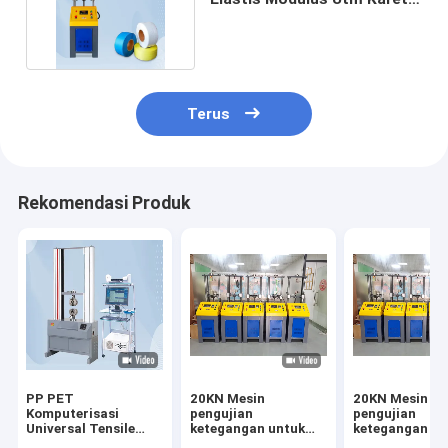
0.5% Akurasi
Terus
Rekomendasi Produk
PP PET
20KN Mesin
20KN Mesin
Komputerisasi
pengujian
pengujian
Universal Tensile
ketegangan untuk
ketegangan un
Testing Machine 5KN
PET PP Strapping
PET PP Strapp