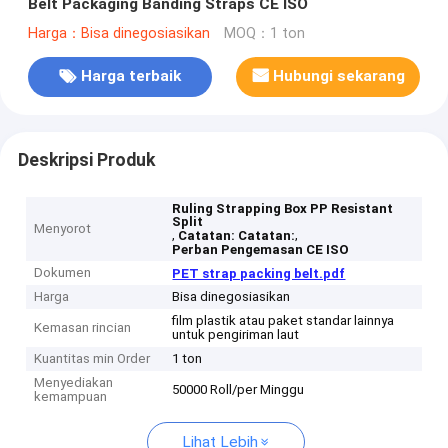
Belt Packaging Banding Straps CE ISO
Harga：Bisa dinegosiasikan
MOQ：1 ton
Harga terbaik
Hubungi sekarang
Deskripsi Produk
Ruling Strapping Box PP Resistant
Split
Menyorot
,
,
Catatan: Catatan:
Perban Pengemasan CE ISO
Dokumen
PET strap packing belt.pdf
Harga
Bisa dinegosiasikan
film plastik atau paket standar lainnya
Kemasan rincian
untuk pengiriman laut
Kuantitas min Order
1 ton
Menyediakan
50000 Roll/per Minggu
kemampuan
Lihat Lebih