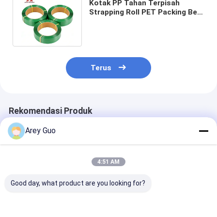
Kotak PP Tahan Terpisah
Strapping Roll PET Packing Belt
Packaging Banding Straps CE
ISO
Terus
Rekomendasi Produk
Arey Guo
4:51 AM
Good day, what product are you looking for?
Perban PET plastik
High speed PET
Peraturan PET 
baja sabuk PET hijau
strapping 16mm
pengemasan k