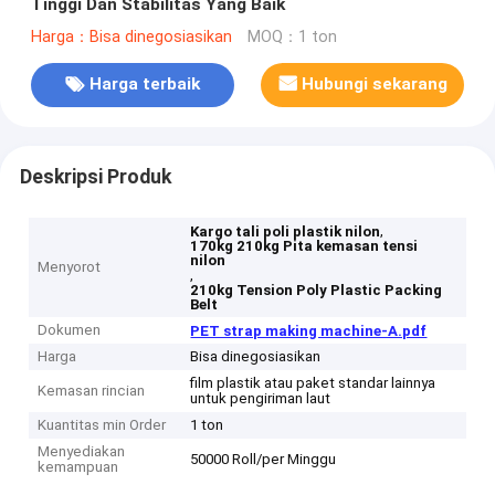
Tinggi Dan Stabilitas Yang Baik
Harga：Bisa dinegosiasikan
MOQ：1 ton
Harga terbaik
Hubungi sekarang
Deskripsi Produk
,
Kargo tali poli plastik nilon
170kg 210kg Pita kemasan tensi
nilon
Menyorot
,
210kg Tension Poly Plastic Packing
Belt
Dokumen
PET strap making machine-A.pdf
Harga
Bisa dinegosiasikan
film plastik atau paket standar lainnya
Kemasan rincian
untuk pengiriman laut
Kuantitas min Order
1 ton
Menyediakan
50000 Roll/per Minggu
kemampuan