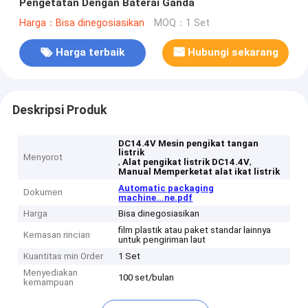
Pengetatan Dengan Baterai Ganda
Harga：Bisa dinegosiasikan
MOQ：1 Set
Harga terbaik
Hubungi sekarang
Deskripsi Produk
DC14.4V Mesin pengikat tangan
listrik
Menyorot
,
,
Alat pengikat listrik DC14.4V
Manual Memperketat alat ikat listrik
Automatic packaging
Dokumen
machine...ne.pdf
Harga
Bisa dinegosiasikan
film plastik atau paket standar lainnya
Kemasan rincian
untuk pengiriman laut
Kuantitas min Order
1 Set
Menyediakan
100 set/bulan
kemampuan