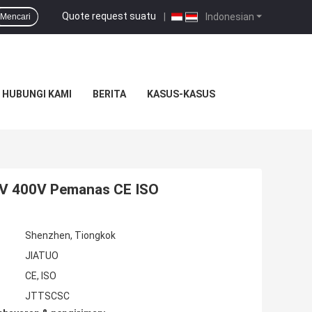
Quote request suatu
|
Indonesian
Mencari
HUBUNGI KAMI
BERITA
KASUS-KASUS
0V 400V Pemanas CE ISO
Shenzhen, Tiongkok
JIATUO
CE, ISO
JTTSCSC