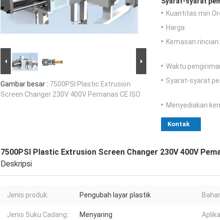
Syarat-syarat pe
Kuantitas min Or
Harga:
Kemasan rincian:
Waktu pengirima
Syarat-syarat p
Gambar besar :
7500PSI Plastic Extrusion
Screen Changer 230V 400V Pemanas CE ISO
Menyediakan ke
Kontak
7500PSI Plastic Extrusion Screen Changer 230V 400V Pem
Deskripsi
Jenis produk:
Pengubah layar plastik
Bahan
Jenis Suku Cadang::
Menyaring
Aplika