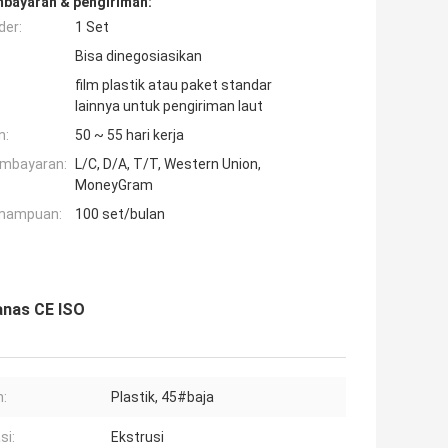
mbayaran & pengiriman:
der:
1 Set
Bisa dinegosiasikan
film plastik atau paket standar
lainnya untuk pengiriman laut
n:
50 ~ 55 hari kerja
embayaran:
L/C, D/A, T/T, Western Union,
MoneyGram
mampuan:
100 set/bulan
anas CE ISO
:
Plastik, 45#baja
si:
Ekstrusi