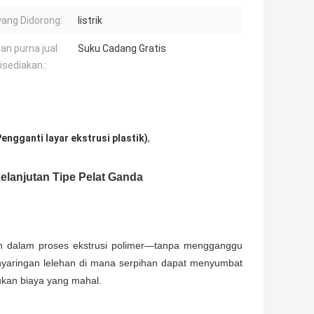
yang Didorong:
listrik
an purna jual
Suku Cadang Gratis
isediakan::
engganti layar ekstrusi plastik)
,
kelanjutan Tipe Pelat Ganda
an dalam proses ekstrusi polimer—tanpa mengganggu
penyaringan lelehan di mana serpihan dapat menyumbat
ukan biaya yang mahal.