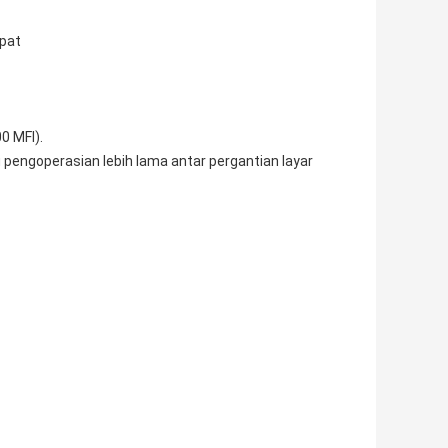
epat
0 MFI).
 pengoperasian lebih lama antar pergantian layar