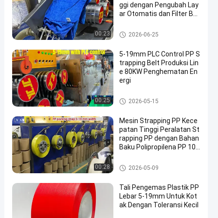
ggi dengan Pengubah Lay
ar Otomatis dan Filter Be
sar Silinder Ganda
Mesin pembuat tali PP
00:23
2026-06-25
5-19mm PLC Control PP S
trapping Belt Produksi Lin
e 80KW Penghematan En
ergi
Mesin pembuat tali PP
00:25
2026-05-15
Mesin Strapping PP Kece
patan Tinggi Peralatan St
rapping PP dengan Bahan
Baku Polipropilena PP 10
0% 5–15 mm
Mesin pembuat tali PP
00:28
2026-05-09
Tali Pengemas Plastik PP
Lebar 5-19mm Untuk Kot
ak Dengan Toleransi Kecil