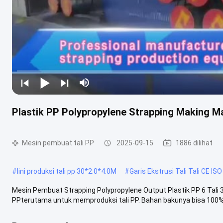
Plastik PP Polypropylene Strapping Making Ma
Mesin pembuat tali PP
2025-09-15
1886 dilihat
#
lini produksi tali pp 30*2.0*4.0M
#
Garis Ekstrusi Tali Tali CE IS
Mesin Pembuat Strapping Polypropylene Output Plastik PP 6 Tal
PPterutama untuk memproduksi tali PP. Bahan bakunya bisa 100% 