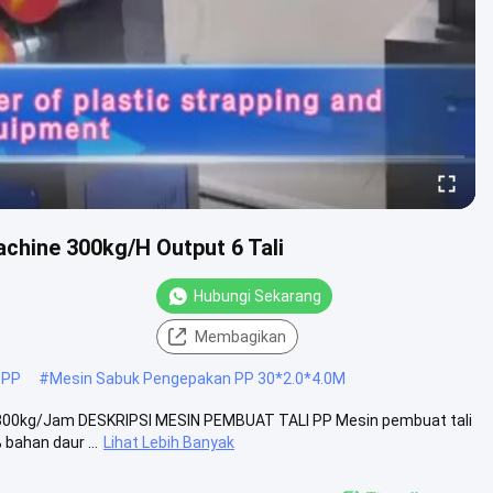
chine 300kg/H Output 6 Tali
Hubungi Sekarang
Membagikan
O PP
#
Mesin Sabuk Pengepakan PP 30*2.0*4.0M
i 300kg/Jam DESKRIPSI MESIN PEMBUAT TALI PP Mesin pembuat tali
bahan daur ...
Lihat Lebih Banyak