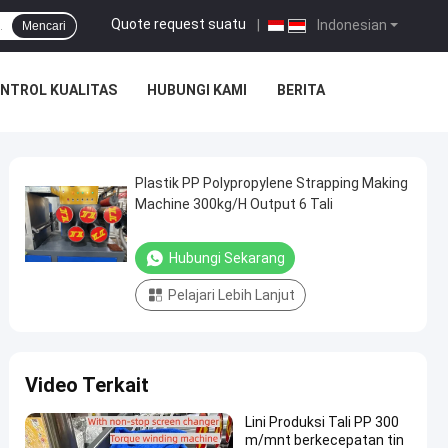
Quote request suatu
|
Indonesian
Mencari
NTROL KUALITAS
HUBUNGI KAMI
BERITA
Plastik PP Polypropylene Strapping Making
Machine 300kg/H Output 6 Tali
Hubungi Sekarang
Pelajari Lebih Lanjut
Video Terkait
Lini Produksi Tali PP 300
m/mnt berkecepatan tin