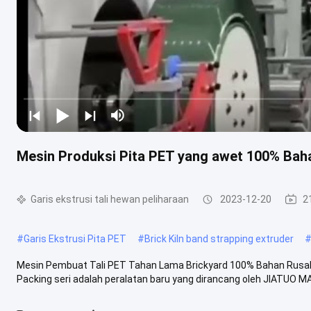
Mesin Produksi Pita PET yang awet 100% Bah
Garis ekstrusi tali hewan peliharaan
2023-12-20
2
#
Garis Ekstrusi Pita PET
#
Brick Kiln band strapping extruder
Mesin Pembuat Tali PET Tahan Lama Brickyard 100% Bahan Rusak Desk
Packing seri adalah peralatan baru yang dirancang oleh JIATUO MA