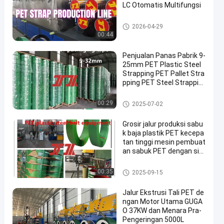
LC Otomatis Multifungsi
Garis ekstrusi tali hewan pelih
2026-04-29
araan
00:44
Penjualan Panas Pabrik 9-
25mm PET Plastic Steel
Strapping PET Pallet Stra
pping PET Steel Strappin
g untuk Mesin Strapping
Pneumatik Pengikat Oto
Tali Kemasan PET
00:29
2025-07-02
matis
Grosir jalur produksi sabu
k baja plastik PET kecepa
tan tinggi mesin pembuat
an sabuk PET dengan sis
tem dehumidification dan
pengeringan
Mesin Pembuat Tali PET
00:35
2025-09-15
Jalur Ekstrusi Tali PET de
ngan Motor Utama GUGA
O 37KW dan Menara Pra-
Pengeringan 5000L