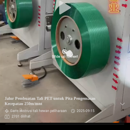
Jalur Pembuatan Tali PET untuk Pita Pengemasan
Kecepatan 250m/mnt
Garis ekstrusi tali hewan peliharaan
2025-09-15
2701 dilihat