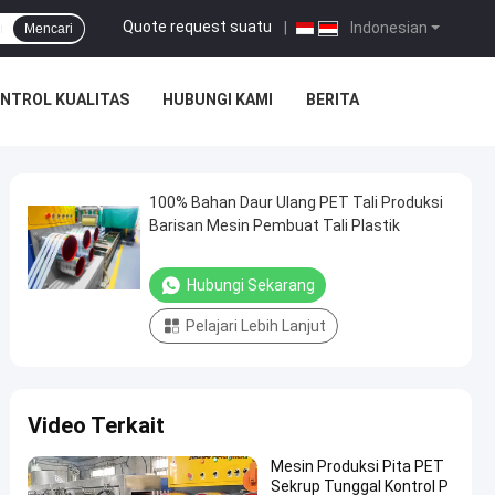
Quote request suatu
|
Indonesian
Mencari
NTROL KUALITAS
HUBUNGI KAMI
BERITA
100% Bahan Daur Ulang PET Tali Produksi
Barisan Mesin Pembuat Tali Plastik
Hubungi Sekarang
Pelajari Lebih Lanjut
Video Terkait
Mesin Produksi Pita PET
Sekrup Tunggal Kontrol P