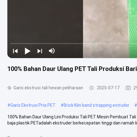
100% Bahan Daur Ulang PET Tali Produksi Bari
Garis ekstrusi tali hewan peliharaan
2025-07-17
2
#
Garis Ekstrusi Pita PET
#
Brick Kiln band strapping extruder
100% Bahan Daur Ulang Lini Produksi Tali PET Mesin Pembuat T
baja plastik PETadalah ekstruder berkecepatan tinggi dan ramah li