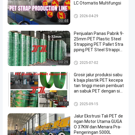
LC Otomatis Multifungsi
Garis ekstrusi tali hewan pelih
2026-04-29
araan
00:44
Penjualan Panas Pabrik 9-
25mm PET Plastic Steel
Strapping PET Pallet Stra
pping PET Steel Strappin
g untuk Mesin Strapping
Pneumatik Pengikat Oto
Tali Kemasan PET
00:29
2025-07-02
matis
Grosir jalur produksi sabu
k baja plastik PET kecepa
tan tinggi mesin pembuat
an sabuk PET dengan sis
tem dehumidification dan
pengeringan
Mesin Pembuat Tali PET
00:35
2025-09-15
Jalur Ekstrusi Tali PET de
ngan Motor Utama GUGA
O 37KW dan Menara Pra-
Pengeringan 5000L