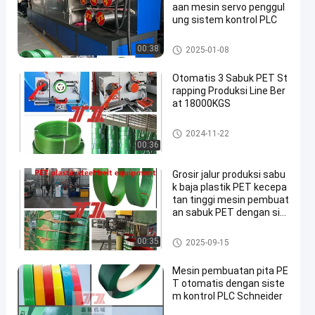
aan mesin servo penggul
ung sistem kontrol PLC
Mesin Pembuat Tali PET
00:38
2025-01-08
Otomatis 3 Sabuk PET St
rapping Produksi Line Ber
at 18000KGS
Mesin Pembuat Tali PET
2024-11-22
00:36
Grosir jalur produksi sabu
k baja plastik PET kecepa
tan tinggi mesin pembuat
an sabuk PET dengan sis
tem dehumidification dan
pengeringan
Mesin Pembuat Tali PET
00:35
2025-09-15
Mesin pembuatan pita PE
T otomatis dengan siste
m kontrol PLC Schneider