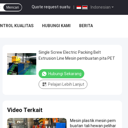
Quote request suatu
|
Indonesian
Mencari
NTROL KUALITAS
HUBUNGI KAMI
BERITA
Single Screw Electric Packing Belt
Extrusion Line Mesin pembuatan pita PET
Hubungi Sekarang
Pelajari Lebih Lanjut
Video Terkait
Mesin plastik mesin pem
buatan tali hewan pelihar