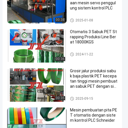
aan mesin servo penggul
ung sistem kontrol PLC
Mesin Pembuat Tali PET
00:38
2025-01-08
Otomatis 3 Sabuk PET St
rapping Produksi Line Ber
at 18000KGS
Mesin Pembuat Tali PET
2024-11-22
00:36
Grosir jalur produksi sabu
k baja plastik PET kecepa
tan tinggi mesin pembuat
an sabuk PET dengan sis
tem dehumidification dan
pengeringan
Mesin Pembuat Tali PET
00:35
2025-09-15
Mesin pembuatan pita PE
T otomatis dengan siste
m kontrol PLC Schneider