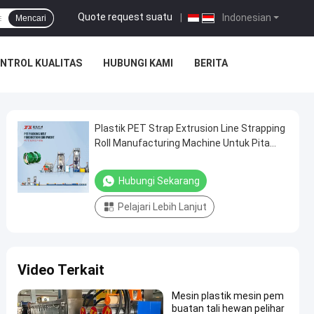
Quote request suatu
|
Indonesian
Mencari
NTROL KUALITAS
HUBUNGI KAMI
BERITA
Plastik PET Strap Extrusion Line Strapping
Roll Manufacturing Machine Untuk Pita
Paket PET
Hubungi Sekarang
Pelajari Lebih Lanjut
Video Terkait
Mesin plastik mesin pem
buatan tali hewan pelihar