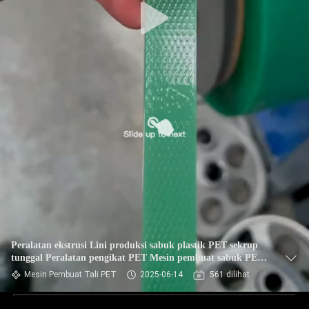
Peralatan ekstrusi Lini produksi sabuk plastik PET sekrup
tunggal Peralatan pengikat PET Mesin pembuat sabuk PET
dengan Tambahkan bahan penguat PET
Mesin Pembuat Tali PET
2025-06-14
561 dilihat