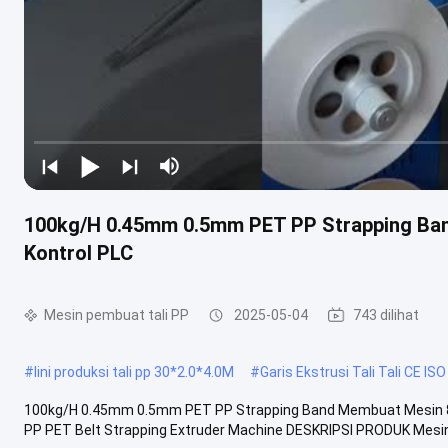
100kg/H 0.45mm 0.5mm PET PP Strapping Ba
Kontrol PLC
Mesin pembuat tali PP
2025-05-04
743 dilihat
#
lini produksi tali pp 30*2.0*4.0M
#
Garis Ekstrusi Tali Tali CE IS
100kg/H 0.45mm 0.5mm PET PP Strapping Band Membuat Mesin 80K
PP PET Belt Strapping Extruder Machine DESKRIPSI PRODUK Mesin p