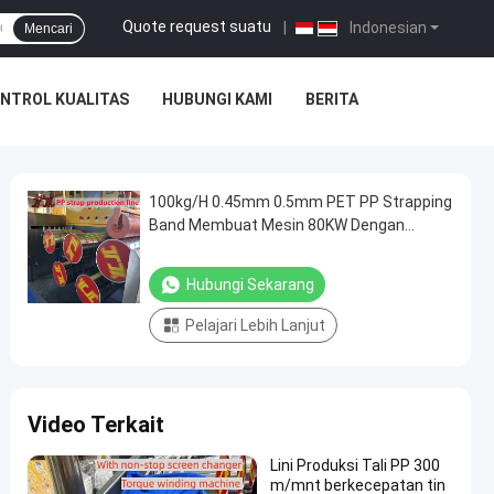
Quote request suatu
|
Indonesian
Mencari
NTROL KUALITAS
HUBUNGI KAMI
BERITA
100kg/H 0.45mm 0.5mm PET PP Strapping
Band Membuat Mesin 80KW Dengan
Sistem Kontrol PLC
Hubungi Sekarang
Pelajari Lebih Lanjut
Video Terkait
Lini Produksi Tali PP 300
m/mnt berkecepatan tin