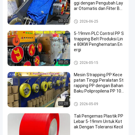
ggi dengan Pengubah Lay
ar Otomatis dan Filter Be
sar Silinder Ganda
Mesin pembuat tali PP
00:23
2026-06-25
5-19mm PLC Control PP S
trapping Belt Produksi Lin
e 80KW Penghematan En
ergi
Mesin pembuat tali PP
00:25
2026-05-15
Mesin Strapping PP Kece
patan Tinggi Peralatan St
rapping PP dengan Bahan
Baku Polipropilena PP 10
0% 5–15 mm
Mesin pembuat tali PP
00:28
2026-05-09
Tali Pengemas Plastik PP
Lebar 5-19mm Untuk Kot
ak Dengan Toleransi Kecil