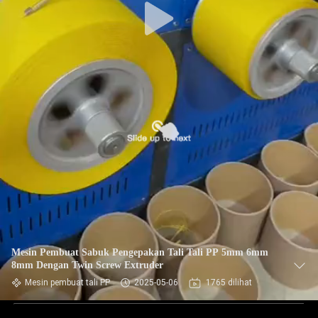
Mesin Pembuat Sabuk Pengepakan Tali Tali PP 5mm 6mm
8mm Dengan Twin Screw Extruder
Mesin pembuat tali PP
2025-05-06
1765 dilihat