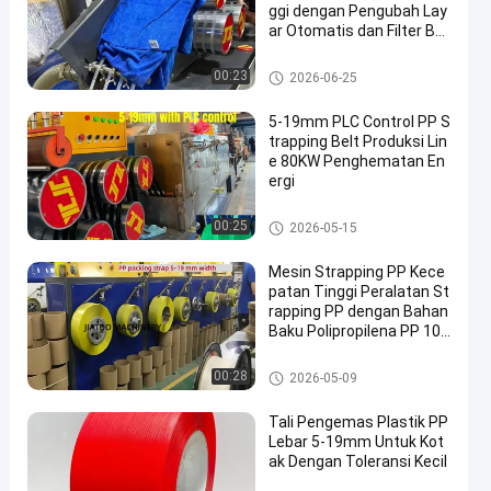
ggi dengan Pengubah Lay
ar Otomatis dan Filter Be
sar Silinder Ganda
Mesin pembuat tali PP
00:23
2026-06-25
5-19mm PLC Control PP S
trapping Belt Produksi Lin
e 80KW Penghematan En
ergi
Mesin pembuat tali PP
00:25
2026-05-15
Mesin Strapping PP Kece
patan Tinggi Peralatan St
rapping PP dengan Bahan
Baku Polipropilena PP 10
0% 5–15 mm
Mesin pembuat tali PP
00:28
2026-05-09
Tali Pengemas Plastik PP
Lebar 5-19mm Untuk Kot
ak Dengan Toleransi Kecil