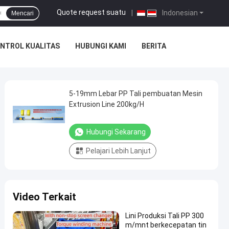
Quote request suatu
|
Indonesian
Mencari
NTROL KUALITAS
HUBUNGI KAMI
BERITA
5-19mm Lebar PP Tali pembuatan Mesin
Extrusion Line 200kg/H
Hubungi Sekarang
Pelajari Lebih Lanjut
Video Terkait
Lini Produksi Tali PP 300
m/mnt berkecepatan tin