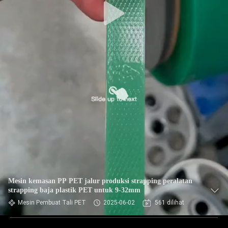
Mesin kemasan PP PET jalur produksi strapping peralatan
strapping baja plastik PET untuk 9-32mm
Mesin Pembuat Tali PET
2025-06-02
561 dilihat