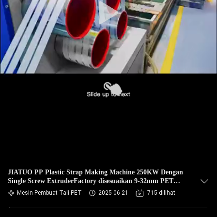
JIATUO PP Plastic Strap Making Machine 250KW Dengan
Single Screw ExtruderFactory disesuaikan 9-32mm PET
produksi plastik strapping jalur peralatan strapping PET
Mesin Pembuat Tali PET
2025-06-21
715 dilihat
dengan 100-600 / H output ekstrusi