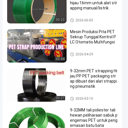
hijau 16mm untuk alat str
apping manual/listrik
Tali Kemasan PET
00:23
2026-06-05
Mesin Produksi Pita PET
Sekrup Tunggal Kontrol P
LC Otomatis Multifungsi
Garis ekstrusi tali hewan pelih
2026-04-29
araan
00:44
9-32mm PET strapping Hi
jau PP PET packaging str
ap dibuat dari alat strappi
ng pneumatik
Tali Kemasan PET
00:27
2026-03-10
9-32MM tali poliester tali
hewan peliharaan sabuk p
engemas PET untuk peng
emasan batu bata