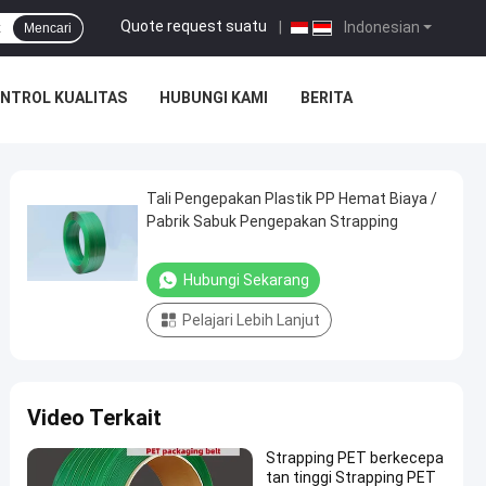
Quote request suatu
|
Indonesian
Mencari
NTROL KUALITAS
HUBUNGI KAMI
BERITA
Tali Pengepakan Plastik PP Hemat Biaya /
Pabrik Sabuk Pengepakan Strapping
Hubungi Sekarang
Pelajari Lebih Lanjut
Video Terkait
Strapping PET berkecepa
tan tinggi Strapping PET