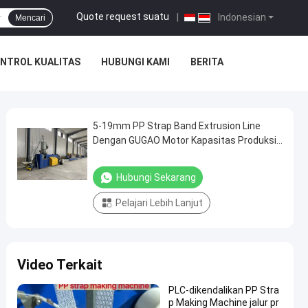
Quote request suatu
|
Indonesian
Mencari
NTROL KUALITAS
HUBUNGI KAMI
BERITA
5-19mm PP Strap Band Extrusion Line
Dengan GUGAO Motor Kapasitas Produksi
250-300kg/H
Hubungi Sekarang
Pelajari Lebih Lanjut
Video Terkait
PLC-dikendalikan PP Stra
p Making Machine jalur pr