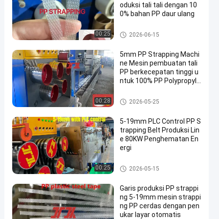
oduksi tali tali dengan 10
0% bahan PP daur ulang
Garis Ekstrusi Pita Tali PP
00:25
2026-06-15
5mm PP Strapping Machi
ne Mesin pembuatan tali
PP berkecepatan tinggi u
ntuk 100% PP Polypropyle
ne Material
Garis Ekstrusi Pita Tali PP
00:28
2026-05-25
5-19mm PLC Control PP S
trapping Belt Produksi Lin
e 80KW Penghematan En
ergi
Mesin pembuat tali PP
00:25
2026-05-15
Garis produksi PP strappi
ng 5-19mm mesin strappi
ng PP cerdas dengan pen
ukar layar otomatis