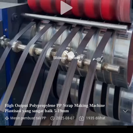
High Output Polypropylene PP Strap Making Machine
Plastisasi yang sangat baik 5-19mm
Mesin pembuat tali PP
2025-08-07
1935 dilihat